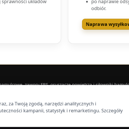
ej sprawności układów
po naprawie ods
odbiór.
Naprawa wysyłko
mulcowe, zawory EBS, osuszacze powietrza i siłowniki hamulco
Tomaszowem Mazowieckim albo wysłać kurierem.
chatów
Opoczno
Rawa Mazowiecka
Radomsko
Koluszki
Zgierz
z, za Twoją zgodą, narzędzi analitycznych i
eczności kampanii, statystyk i remarketingu. Szczegóły
pojazdów
Naprawa wysyłk