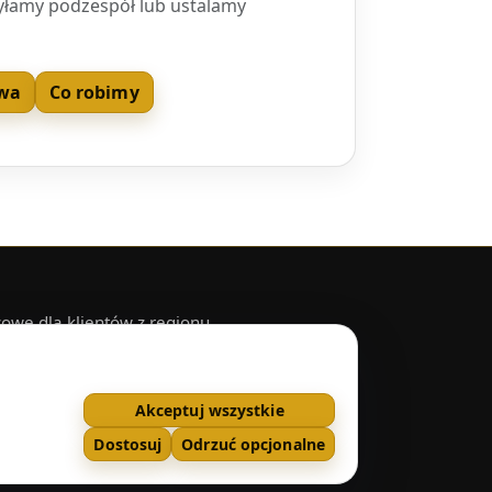
yłamy podzespół lub ustalamy
wa
Co robimy
we dla klientów z regionu.
Łowicz
Akceptuj wszystkie
Dostosuj
Odrzuć opcjonalne
owa
•
Polityka prywatności
•
Ustawienia cookies