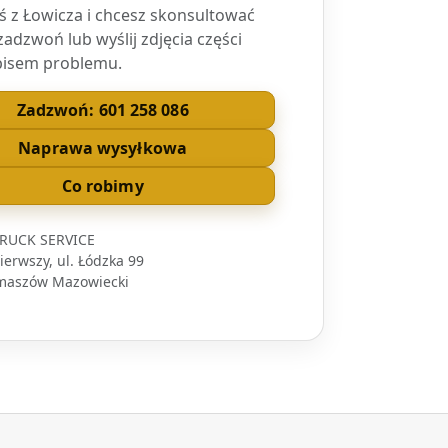
teś z Łowicza i chcesz skonsultować
zadzwoń lub wyślij zdjęcia części
pisem problemu.
Zadzwoń: 601 258 086
Naprawa wysyłkowa
Co robimy
RUCK SERVICE
erwszy, ul. Łódzka 99
maszów Mazowiecki