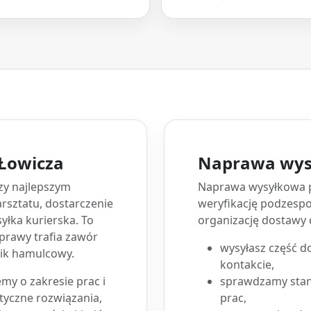
 Łowicza
Naprawa wys
zy najlepszym
Naprawa wysyłkowa 
rsztatu, dostarczenie
weryfikację podzespo
yłka kurierska. To
organizację dostawy 
prawy trafia zawór
wysyłasz część d
nik hamulcowy.
kontakcie,
y o zakresie prac i
sprawdzamy stan 
tyczne rozwiązania,
prac,