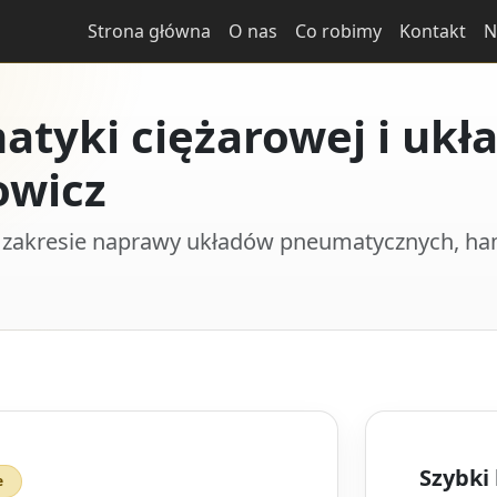
Strona główna
O nas
Co robimy
Kontakt
N
tyki ciężarowej i ukł
owicz
 zakresie naprawy układów pneumatycznych, ha
Szybki
e