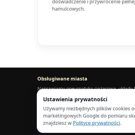
doświadczenie i przywrócenie pełn
hamulcowych.
Obsługiwane miasta
Naprawiamy pneumatykę ciężarową, układy ha
Części można dostarczyć do warsztatu pod 
Ustawienia prywatności
Łódź
Piotrków Trybunalski
Skierniewice
Beł
Używamy niezbędnych plików cookies ora
marketingowych Google do pomiaru skut
znajdziesz w
Polityce prywatności
.
©
2026
GOLDEN TRUCK SERVICE – Pneumatyka 