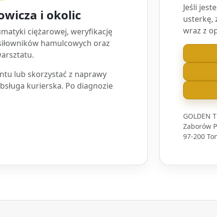
Jeśli jes
owicza i okolic
usterkę, 
wraz z o
atyki ciężarowej, weryfikację
 siłowników hamulcowych oraz
arsztatu.
tu lub skorzystać z naprawy
obsługa kurierska. Po diagnozie
GOLDEN T
Zaborów Pi
97-200 To