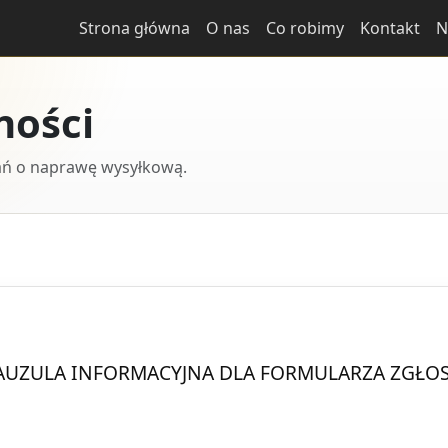
Strona główna
O nas
Co robimy
Kontakt
N
ności
ań o naprawę wysyłkową.
LAUZULA INFORMACYJNA DLA FORMULARZA ZGŁO