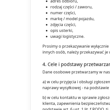
adres odbioru,
rodzaj części / zaworu,
numer części,
markę / model pojazdu,
zdjęcia części,
opis usterki,
uwagi logistyczne.
Prosimy o przekazywanie wyłącznie d
innych osób, należy przekazywać je 
4. Cele i podstawy przetwarza
Dane osobowe przetwarzamy w nast
a) w celu przyjęcia i obsługi zgłosze
naprawy wysyłkowej - na podstawie ar
b) w celu kontaktu w sprawie zgłosz
klienta, zapewnienia bezpieczeństwa
podstawie art. 6 ust. 1 lit. f RODO,