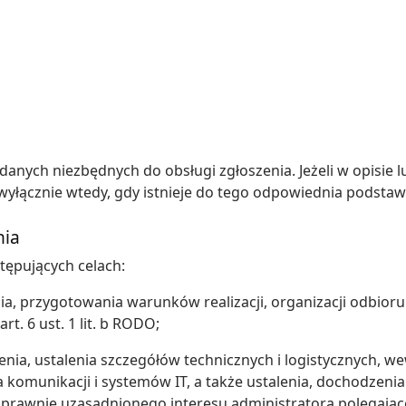
anych niezbędnych do obsługi zgłoszenia. Jeżeli w opisie l
wyłącznie wtedy, gdy istnieje do tego odpowiednia podstaw
nia
ępujących celach:
nia, przygotowania warunków realizacji, organizacji odbioru 
t. 6 ust. 1 lit. b RODO;
enia, ustalenia szczegółów technicznych i logistycznych, we
 komunikacji i systemów IT, a także ustalenia, dochodzenia
 tj. prawnie uzasadnionego interesu administratora polegaj