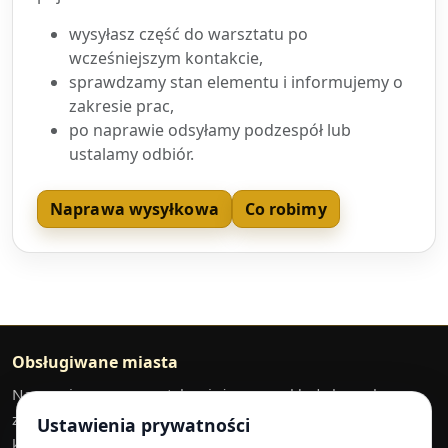
wysyłasz część do warsztatu po
wcześniejszym kontakcie,
sprawdzamy stan elementu i informujemy o
zakresie prac,
po naprawie odsyłamy podzespół lub
ustalamy odbiór.
Naprawa wysyłkowa
Co robimy
Obsługiwane miasta
Naprawiamy pneumatykę ciężarową, układy hamulcowe,
zawory EBS, osuszacze powietrza i siłowniki hamulcowe dla
Ustawienia prywatności
klientów z regionu. Części można dostarczyć do warsztatu